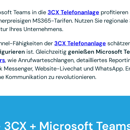
osoft Teams in die
3CX Telefonanlage
profitieren
erpreisigen MS365-Tarifen. Nutzen Sie regionale S
ktur Ihres Unternehmens.
nnel-Fähigkeiten der
3CX Telefonanlage
schätzen 
igurieren
ist. Gleichzeitig
genießen Microsoft T
rs
, wie Anrufwarteschlangen, detailliertes Reporti
 Messenger, Website-Livechat und WhatsApp. En
rne Kommunikation zu revolutionieren.
 3CX + Microsoft Teams