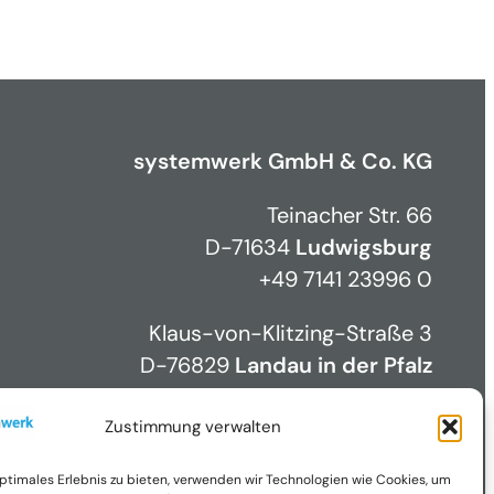
systemwerk GmbH & Co. KG
Teinacher Str. 66
D-71634
Ludwigsburg
+49 7141 23996 0
Klaus-von-Klitzing-Straße 3
D-76829
Landau in der Pfalz
+49 6341 59731 0
Zustimmung verwalten
optimales Erlebnis zu bieten, verwenden wir Technologien wie Cookies, um